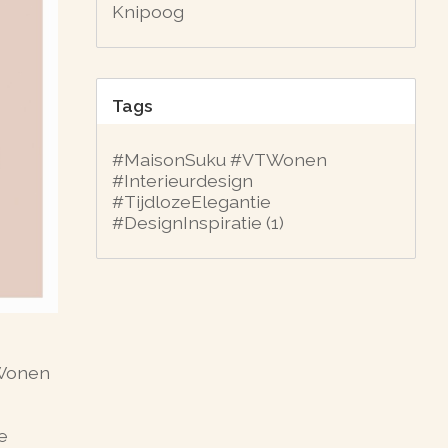
Knipoog
Tags
#MaisonSuku #VTWonen
#Interieurdesign
#TijdlozeElegantie
#DesignInspiratie
(1)
 Wonen
e