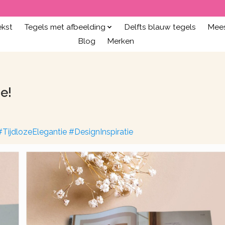
ekst
Tegels met afbeelding
Delfts blauw tegels
Mees
Blog
Merken
e!
ijdlozeElegantie #DesignInspiratie