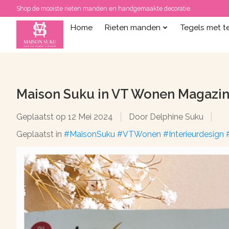
Shop de mooiste rieten manden en handgemaakte decoratie
Home
Rieten manden
Tegels met t
Maison Suku in VT Wonen Magazin
Geplaatst op
12 Mei 2024
Door Delphine Suku
Geplaatst in
#MaisonSuku #VTWonen #Interieurdesign #T