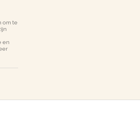
n om te
ijn
e en
eer