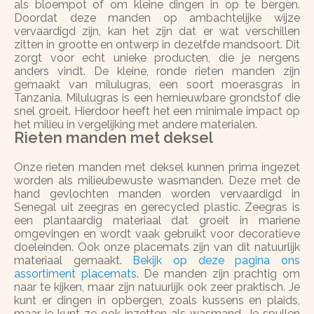
als bloempot of om kleine dingen in op te bergen.
Doordat deze manden op ambachtelijke wijze
vervaardigd zijn, kan het zijn dat er wat verschillen
zitten in grootte en ontwerp in dezelfde mandsoort. Dit
zorgt voor echt unieke producten, die je nergens
anders vindt. De kleine, ronde rieten manden zijn
gemaakt van milulugras, een soort moerasgras in
Tanzania. Milulugras is een hernieuwbare grondstof die
snel groeit. Hierdoor heeft het een minimale impact op
het milieu in vergelijking met andere materialen.
Rieten manden met deksel
Onze rieten manden met deksel kunnen prima ingezet
worden als milieubewuste wasmanden. Deze met de
hand gevlochten manden worden vervaardigd in
Senegal uit zeegras en gerecycled plastic. Zeegras is
een plantaardig materiaal dat groeit in mariene
omgevingen en wordt vaak gebruikt voor decoratieve
doeleinden. Ook onze placemats zijn van dit natuurlijk
materiaal gemaakt.
Bekijk op deze pagina ons
assortiment placemats.
De manden zijn prachtig om
naar te kijken, maar zijn natuurlijk ook zeer praktisch. Je
kunt er dingen in opbergen, zoals kussens en plaids,
maar je kunt ze ook inzetten als wasmand. Je spullen