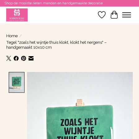
Shop de mooiste rieten manden en handgemaakte decoratie
Verlanglijst
Winkelwa
Home
/
Tegel "zoals het wijntje thuis klokt, klokt het nergens" –
handgemaakt 10x10 cm
Product image slideshow Items