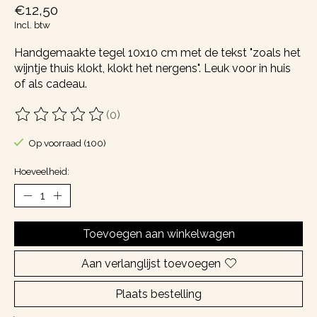
€12,50
Incl. btw
Handgemaakte tegel 10x10 cm met de tekst "zoals het
wijntje thuis klokt, klokt het nergens". Leuk voor in huis
of als cadeau.
(0)
De beoordeling van dit product is
0
van de 5
Op voorraad (100)
Hoeveelheid:
Toevoegen aan winkelwagen
Aan verlanglijst toevoegen
Plaats bestelling