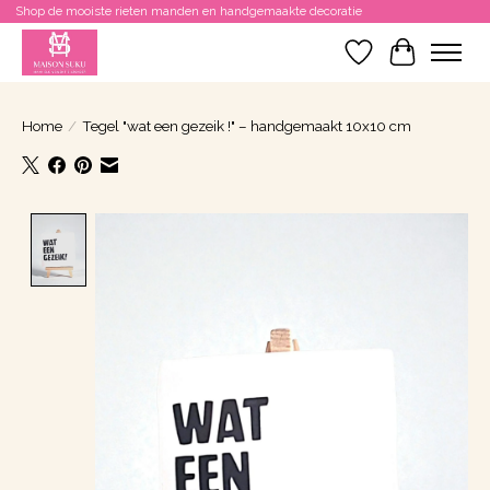
Shop de mooiste rieten manden en handgemaakte decoratie
Verlanglijst
Winkelwa
Home
/
Tegel "wat een gezeik !" – handgemaakt 10x10 cm
Product image slideshow Items