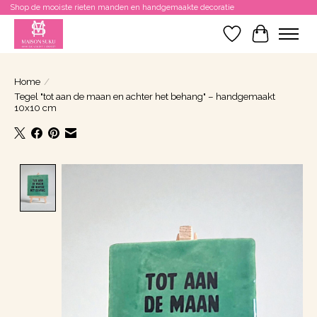
Shop de mooiste rieten manden en handgemaakte decoratie
Verlanglijst
Winkelwa
Home
/
Tegel "tot aan de maan en achter het behang" – handgemaakt
10x10 cm
Product image slideshow Items