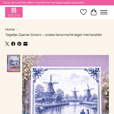
Shop de mooiste rieten manden en handgemaakte decoratie
Verlanglijst
Winkelwa
Home
/
Tegeltje Zaanse Schans – unieke keramische tegel met karakter
Product image slideshow Items