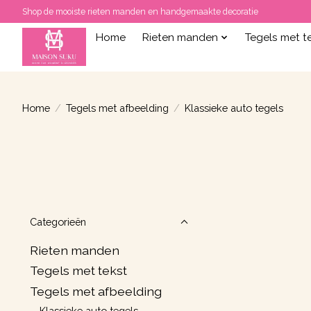
Shop de mooiste rieten manden en handgemaakte decoratie
Home
Rieten manden
Tegels met t
Home
/
Tegels met afbeelding
/
Klassieke auto tegels
Categorieën
Rieten manden
Tegels met tekst
Tegels met afbeelding
Klassieke auto tegels