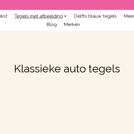
ekst
Tegels met afbeelding
Delfts blauw tegels
Mees
Blog
Merken
Klassieke auto tegels