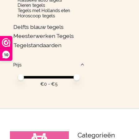
Dieren tegels
Tegels met Hollands eten
Horoscoop tegels
Delfts blauw tegels
Meesterwerken Tegels
Tegelstandaarden
10
Prijs
Minimale prijswaarde
Price maximum value
€
0
- €
5
Categorieën