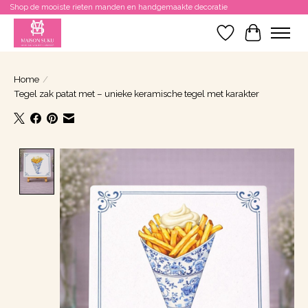
Shop de mooiste rieten manden en handgemaakte decoratie
Verlanglijst
Winkelwa
Home
/
Tegel zak patat met – unieke keramische tegel met karakter
Product image slideshow Items