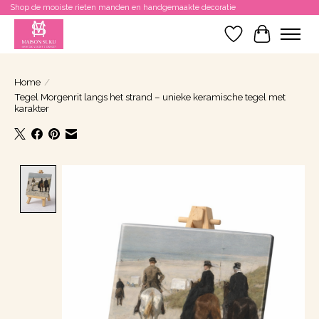
Shop de mooiste rieten manden en handgemaakte decoratie
Verlanglijst
Winkelwa
Home
/
Tegel Morgenrit langs het strand – unieke keramische tegel met
karakter
Product image slideshow Items