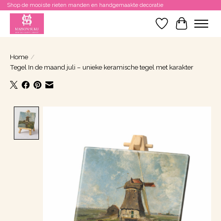
Shop de mooiste rieten manden en handgemaakte decoratie
Verlanglijst
Winkelwa
Home
/
Tegel In de maand juli – unieke keramische tegel met karakter
Product image slideshow Items