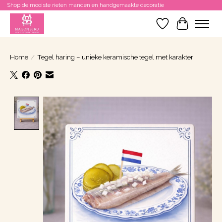
Shop de mooiste rieten manden en handgemaakte decoratie
Verlanglijst
Winkelwa
Home
/
Tegel haring – unieke keramische tegel met karakter
Product image slideshow Items