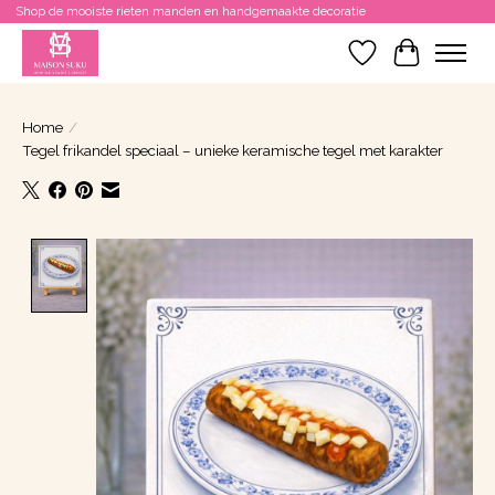
Shop de mooiste rieten manden en handgemaakte decoratie
Verlanglijst
Winkelwa
Home
/
Tegel frikandel speciaal – unieke keramische tegel met karakter
Product image slideshow Items