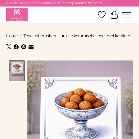
Shop de mooiste rieten manden en handgemaakte decoratie
Verlanglijst
Winkelwa
Home
/
Tegel bitterballen – unieke keramische tegel met karakter
Product image slideshow Items