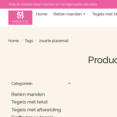
Shop de mooiste rieten manden en handgemaakte decoratie
Home
Rieten manden
Tegels met t
Home
/
Tags
/
zwarte placemat
Produ
Categorieën
Rieten manden
Tegels met tekst
Tegels met afbeelding