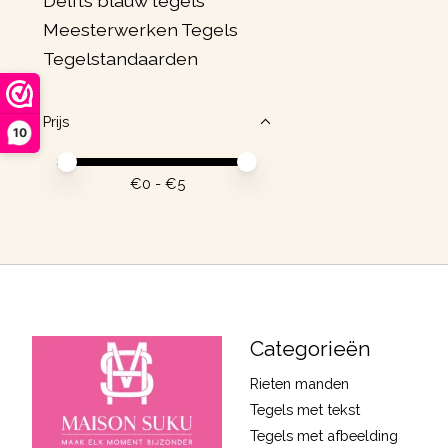
Delfts blauw tegels
Meesterwerken Tegels
Tegelstandaarden
Prijs
10
Minimale prijswaarde
Price maximum value
€
0
- €
5
Categorieën
Rieten manden
Tegels met tekst
Tegels met afbeelding