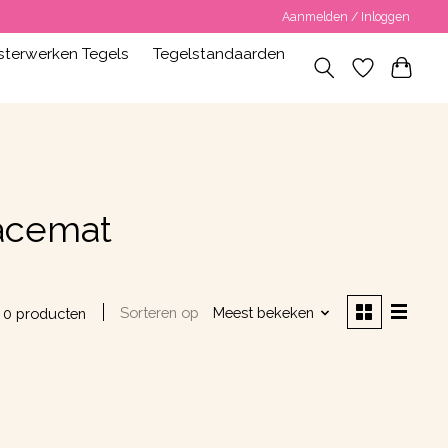
Aanmelden / Inloggen
terwerken Tegels
Tegelstandaarden
acemat
Sorteren op
Meest bekeken
0 producten