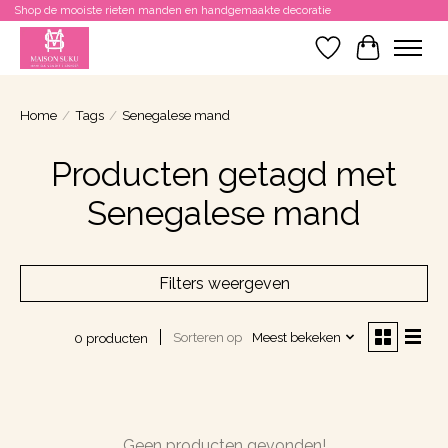
Shop de mooiste rieten manden en handgemaakte decoratie
Verlanglijst
Winkelwa
Home
/
Tags
/
Senegalese mand
Producten getagd met
Senegalese mand
Filters weergeven
Sorteren op
Meest bekeken
0 producten
Geen producten gevonden!