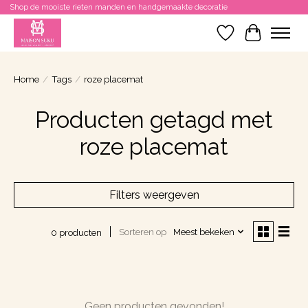
Shop de mooiste rieten manden en handgemaakte decoratie
Verlanglijst
Winkelwa
Home
/
Tags
/
roze placemat
Producten getagd met
roze placemat
Filters weergeven
Sorteren op
Meest bekeken
0 producten
Geen producten gevonden!