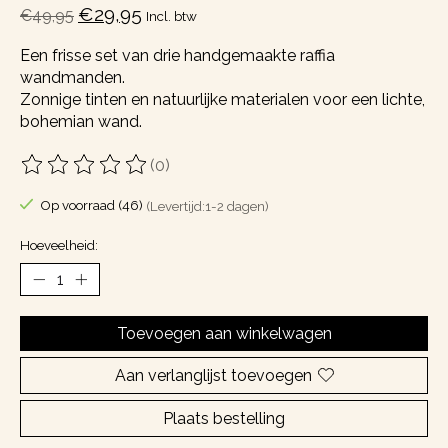
€29,95
€49,95
Incl. btw
Een frisse set van drie handgemaakte raffia
wandmanden.
Zonnige tinten en natuurlijke materialen voor een lichte,
bohemian wand.
(0)
De beoordeling van dit product is
0
van de 5
Op voorraad (46)
(Levertijd:1-2 dagen)
Hoeveelheid:
Toevoegen aan winkelwagen
Aan verlanglijst toevoegen
Plaats bestelling