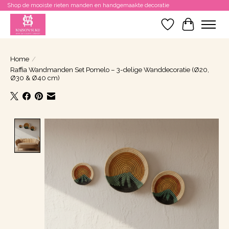
Shop de mooiste rieten manden en handgemaakte decoratie
Verlanglijst
Winkelwa
Home
/
Raffia Wandmanden Set Pomelo – 3-delige Wanddecoratie (Ø20,
Ø30 & Ø40 cm)
Product image slideshow Items