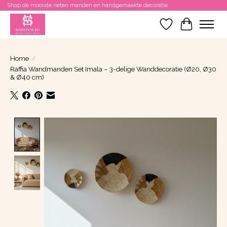
Shop de mooiste rieten manden en handgemaakte decoratie
Verlanglijst
Winkelwa
Home
/
Raffia Wandmanden Set Imala – 3-delige Wanddecoratie (Ø20, Ø30
& Ø40 cm)
Product image slideshow Items