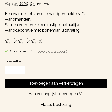
€29,95
€49,95
Incl. btw
Een warme set van drie handgemaakte raffia
wandmanden.
Samen vormen ze een rustige, natuurlijke
wanddecoratie met bohemian uitstraling.
(0)
De beoordeling van dit product is
0
van de 5
Op voorraad (48)
(Levertijd:1-2 dagen)
Hoeveelheid:
Toevoegen aan winkelwagen
Aan verlanglijst toevoegen
Plaats bestelling