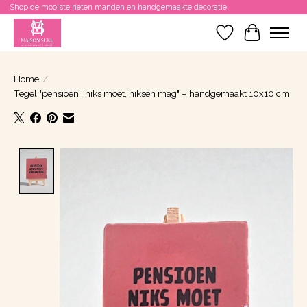
Shop de mooiste rieten manden en handgemaakte decoratie
Verlanglijst
Winkelwa
Home
/
Tegel "pensioen , niks moet, niksen mag" – handgemaakt 10x10 cm
Product image slideshow Items