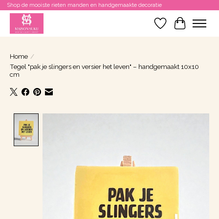
Shop de mooiste rieten manden en handgemaakte decoratie
Verlanglijst
Winkelwa
Home
/
Tegel "pak je slingers en versier het leven" – handgemaakt 10x10
cm
Product image slideshow Items