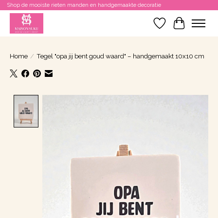
Shop de mooiste rieten manden en handgemaakte decoratie
Verlanglijst
Winkelwa
Home
/
Tegel "opa jij bent goud waard" – handgemaakt 10x10 cm
Product image slideshow Items