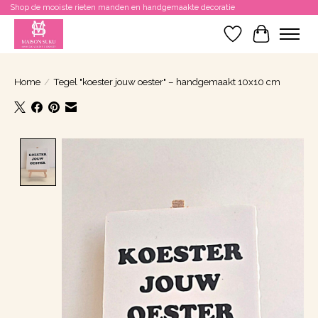
Shop de mooiste rieten manden en handgemaakte decoratie
Verlanglijst
Winkelwa
Home
/
Tegel "koester jouw oester" – handgemaakt 10x10 cm
Product image slideshow Items