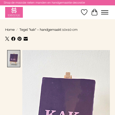
Shop de mooiste rieten manden en handgemaakte decoratie
Verlanglijst
Winkelwa
Home
/
Tegel "kak" – handgemaakt 10x10 cm
Product image slideshow Items