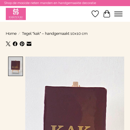
Shop de mooiste rieten manden en handgemaakte decoratie
Verlanglijst
Winkelwa
Home
/
Tegel "kak" – handgemaakt 10x10 cm
Product image slideshow Items