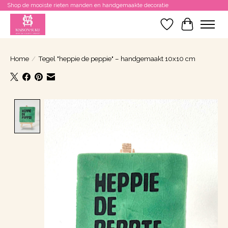
Shop de mooiste rieten manden en handgemaakte decoratie
Verlanglijst
Winkelwa
Home
/
Tegel "heppie de peppie" – handgemaakt 10x10 cm
Product image slideshow Items