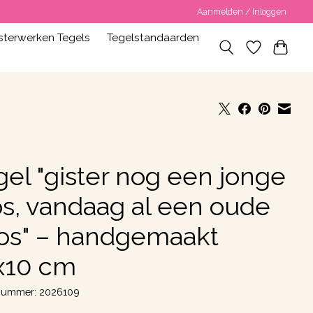
Aanmelden / Inloggen
terwerken Tegels
Tegelstandaarden
gel "gister nog een jonge
os, vandaag al een oude
os" – handgemaakt
x10 cm
lnummer: 2026109