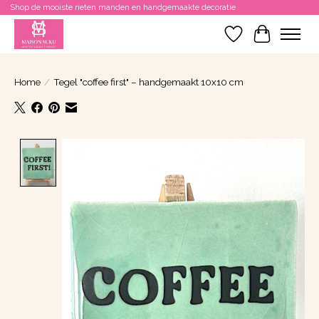
Shop de mooiste rieten manden en handgemaakte decoratie
Verlanglijst
Winkelwa
Home
/
Tegel "coffee first" – handgemaakt 10x10 cm
Product image slideshow Items