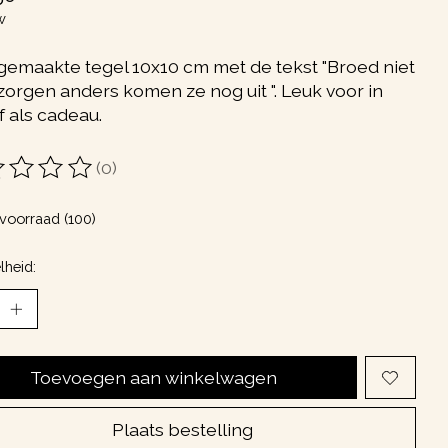
w
emaakte tegel 10x10 cm met de tekst "Broed niet
zorgen anders komen ze nog uit ". Leuk voor in
f als cadeau.
(0)
oordeling van dit product is
0
van de 5
voorraad (100)
lheid:
Toevoegen aan winkelwagen
Plaats bestelling