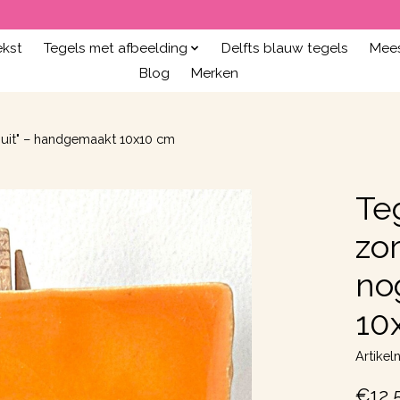
ekst
Tegels met afbeelding
Delfts blauw tegels
Mees
Blog
Merken
 uit" – handgemaakt 10x10 cm
Teg
zo
no
10
Artike
€12,