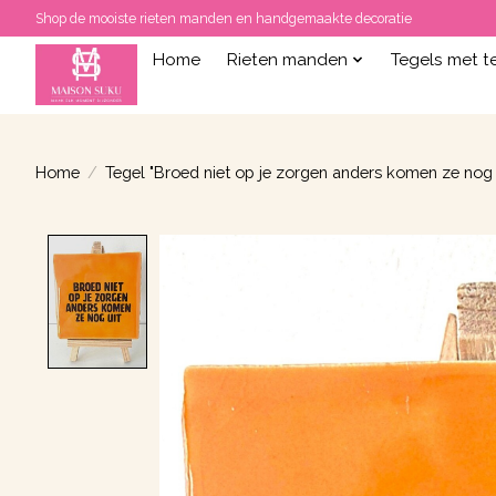
Shop de mooiste rieten manden en handgemaakte decoratie
Home
Rieten manden
Tegels met t
Home
/
Tegel "Broed niet op je zorgen anders komen ze nog
Product image slideshow Items