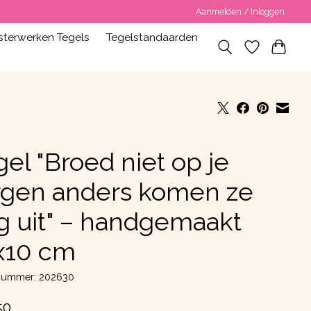
Aanmelden / Inloggen
terwerken Tegels
Tegelstandaarden
el "Broed niet op je
rgen anders komen ze
g uit" – handgemaakt
x10 cm
lnummer: 202630
50