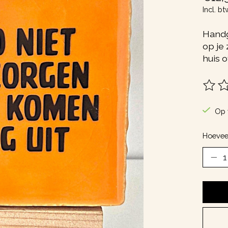
Incl. bt
Handg
op je 
huis o
De be
Op 
Hoevee