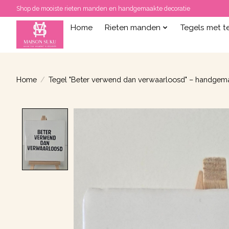
Shop de mooiste rieten manden en handgemaakte decoratie
Home
Rieten manden
Tegels met t
Home
/
Tegel "Beter verwend dan verwaarloosd" – handgem
Product image slideshow Items