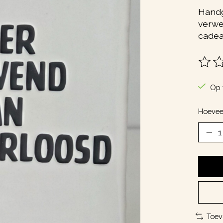
Handg
verwen
cadea
De be
Op 
Hoevee
Toev