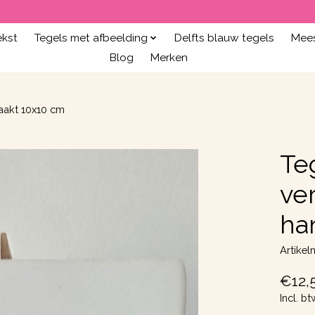
ekst
Tegels met afbeelding
Delfts blauw tegels
Mees
Blog
Merken
aakt 10x10 cm
Te
ve
ha
Artike
€12,
Incl. bt