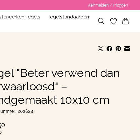
Aanmelden / Inloggen
terwerken Tegels
Tegelstandaarden
gel "Beter verwend dan
rwaarloosd" –
ndgemaakt 10x10 cm
lnummer: 202624
50
w