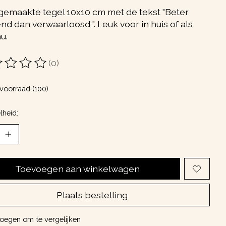
emaakte tegel 10x10 cm met de tekst "Beter
d dan verwaarloosd ". Leuk voor in huis of als
u.
(0)
oordeling van dit product is
0
van de 5
voorraad (100)
lheid:
Toevoegen aan winkelwagen
Plaats bestelling
oegen om te vergelijken